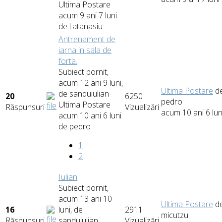
Ultima Postare
acum 9 ani 7 luni
de
l.atanasiu
Antrenament de
iarna in sala de
forta.
Subiect pornit,
acum 12 ani 9 luni,
Ultima Postare
d
de
sanduiulian
20
6250
pedro
Ultima Postare
Răspunsuri
Vizualizări
acum 10 ani 6 lun
acum 10 ani 6 luni
de
pedro
1
2
Iulian
Subiect pornit,
acum 13 ani 10
Ultima Postare
d
16
luni, de
2911
micutzu
Răspunsuri
sanduiulian
Vizualizări