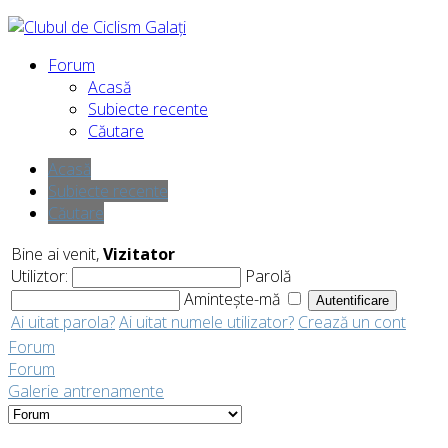
Forum
Acasă
Subiecte recente
Căutare
Acasă
Subiecte recente
Căutare
Bine ai venit,
Vizitator
Utiliztor:
Parolă
Amintește-mă
Ai uitat parola?
Ai uitat numele utilizator?
Crează un cont
Forum
Forum
Galerie antrenamente