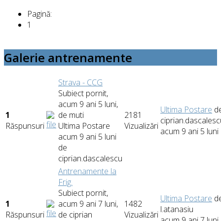
Pagină:
1
Galerie antrenamente
Strava - CCG
Subiect pornit,
acum 9 ani 5 luni,
Ultima Postare
d
1
de
muti
2181
ciprian.dascalesc
Răspunsuri
Ultima Postare
Vizualizări
acum 9 ani 5 luni
acum 9 ani 5 luni
de
ciprian.dascalescu
Antrenamente la
Frig.
Subiect pornit,
Ultima Postare
d
1
acum 9 ani 7 luni,
1482
l.atanasiu
Răspunsuri
de
ciprian
Vizualizări
acum 9 ani 7 luni