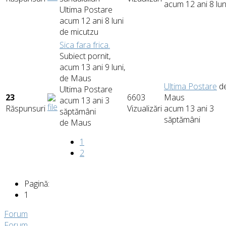
acum 12 ani 8 lun
Ultima Postare
acum 12 ani 8 luni
de
micutzu
Sica fara frica.
Subiect pornit,
acum 13 ani 9 luni,
de
Maus
Ultima Postare
d
Ultima Postare
23
6603
Maus
acum 13 ani 3
Răspunsuri
Vizualizări
acum 13 ani 3
săptămâni
săptămâni
de
Maus
1
2
Pagină:
1
Forum
Forum