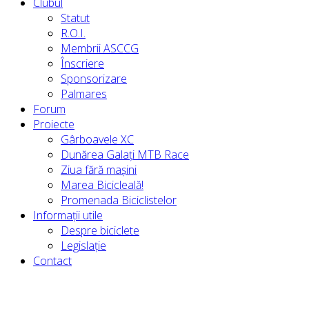
Clubul
Statut
R.O.I.
Membrii ASCCG
Înscriere
Sponsorizare
Palmares
Forum
Proiecte
Gârboavele XC
Dunărea Galați MTB Race
Ziua fără mașini
Marea Bicicleală!
Promenada Biciclistelor
Informații utile
Despre biciclete
Legislație
Contact