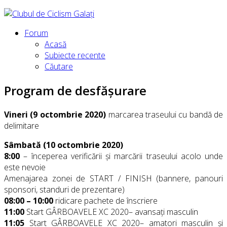
Forum
Acasă
Subiecte recente
Căutare
Program de desfășurare
Vineri (9 octombrie 2020)
marcarea traseului cu bandă de
delimitare
Sâmbată
(10 octombrie 2020)
8:00
– începerea verificării și marcării traseului acolo unde
este nevoie
Amenajarea zonei de START / FINISH (bannere, panouri
sponsori, standuri de prezentare)
08:00 – 10:00
ridicare pachete de înscriere
11:00
Start GÂRBOAVELE XC 2020– avansați masculin
11:05
Start GÂRBOAVELE XC 2020– amatori masculin și