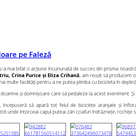
loare pe Faleză
 s-a mai bifat o acțiune încununată de succes din prisma noastră.
riu, Crina Purice și Eliza Crihană
, am reușit să producem o 
mai multe facilități pentru a ne putea plimba cu bicicleta în deplin
oamne și domnișoare care să pedaleze la acest eveniment. Și tot
începuseră să apară tot felul de biciclete aranjate și înflor
t unde întorceai capul puteai zări coafuri îndrăznețe, rochițe sc