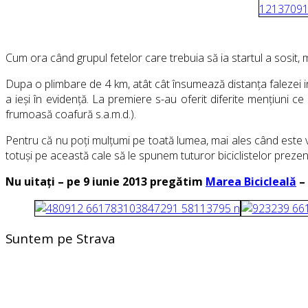
Cum ora când grupul fetelor care trebuia să ia startul a sosit, 
Dupa o plimbare de 4 km, atât cât însumează distanța falezei inf
a ieși în evidență. La premiere s-au oferit diferite mențiuni c
frumoasă coafură s.a.m.d.).
Pentru că nu poți mulțumi pe toată lumea, mai ales când este
totuși pe această cale să le spunem tuturor biciclistelor preze
Nu uitați – pe 9 iunie 2013 pregătim
Marea Bicicleală
– 
Suntem pe Strava