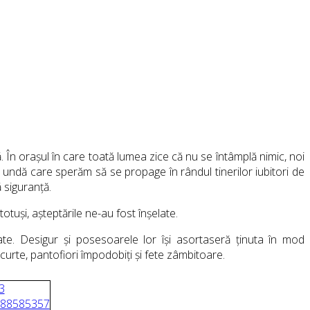
 În orașul în care toată lumea zice că nu se întâmplă nimic, noi
undă care sperăm să se propage în rândul tinerilor iubitori de
ă siguranță.
uși, așteptările ne-au fost înșelate.
ate. Desigur și posesoarele lor își asortaseră ținuta în mod
urte, pantofiori împodobiți și fete zâmbitoare.