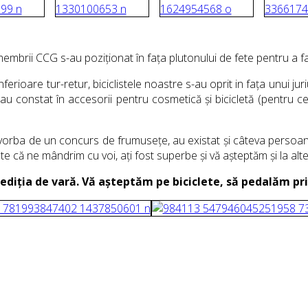
membrii CCG s-au poziționat în fața plutonului de fete pentru a fa
erioare tur-retur, biciclistele noastre s-au oprit in fața unui jur
e au constat în accesorii pentru cosmetică și bicicletă (pentru 
 vorba de un concurs de frumusețe, au existat și câteva persoa
nte că ne mândrim cu voi, ați fost superbe și vă așteptăm și la al
ediția de vară. Vă așteptăm pe biciclete, să pedalăm pri