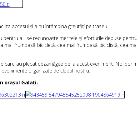
cilita accesul și a nu întâmpina greutăți pe traseu.
iu pentru a li se recunoaște meritele și eforturile depuse pentru
cea mai frumoasă bicicletă, cea mai frumoasă biciclistă, cea mai
ne care au plecat dezamăgite de la acest eveniment. Noi dorim
te evenimente organizate de clubul nostru.
n orașul Galați.