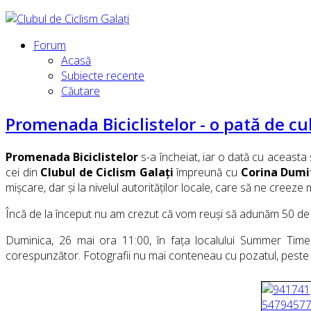
Forum
Acasă
Subiecte recente
Căutare
Promenada Biciclistelor - o pată de cu
Promenada Biciclistelor
s-a încheiat, iar o dată cu aceasta
cei din
Clubul de Ciclism Galați
împreună cu
Corina Dumit
mișcare, dar și la nivelul autorităților locale, care să ne creeze 
Încă de la început nu am crezut că vom reuși să adunăm 50 de d
Duminica, 26 mai ora 11:00, în fața localului Summer Time, 
corespunzător. Fotografii nu mai conteneau cu pozatul, peste to