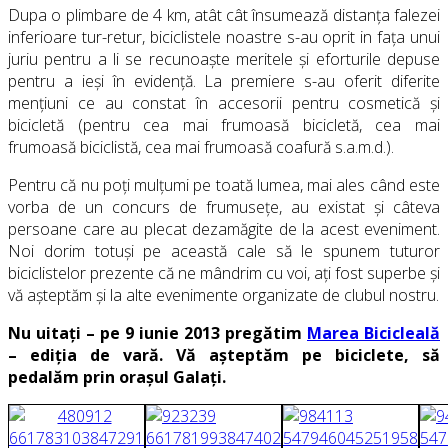
Dupa o plimbare de 4 km, atât cât însumează distanța falezei
inferioare tur-retur, biciclistele noastre s-au oprit in fața unui
juriu pentru a li se recunoaște meritele și eforturile depuse
pentru a ieși în evidență. La premiere s-au oferit diferite
mențiuni ce au constat în accesorii pentru cosmetică și
bicicletă (pentru cea mai frumoasă bicicletă, cea mai
frumoasă biciclistă, cea mai frumoasă coafură s.a.m.d.).
Pentru că nu poți mulțumi pe toată lumea, mai ales când este
vorba de un concurs de frumusețe, au existat și câteva
persoane care au plecat dezamăgite de la acest eveniment.
Noi dorim totuși pe această cale să le spunem tuturor
biciclistelor prezente că ne mândrim cu voi, ați fost superbe și
vă așteptăm și la alte evenimente organizate de clubul nostru.
Nu uitați – pe 9 iunie 2013 pregătim
Marea Bicicleală
– ediția de vară. Vă așteptăm pe biciclete, să
pedalăm prin orașul Galați.