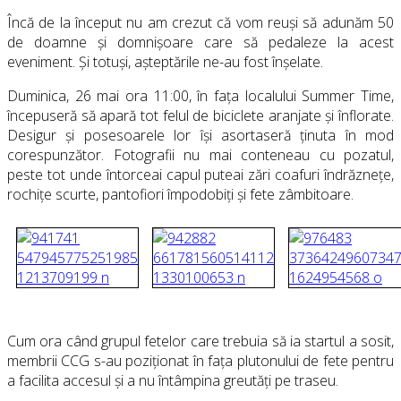
Încă de la început nu am crezut că vom reuși să adunăm 50
de doamne și domnișoare care să pedaleze la acest
eveniment. Și totuși, așteptările ne-au fost înșelate.
Duminica, 26 mai ora 11:00, în fața localului Summer Time,
începuseră să apară tot felul de biciclete aranjate și înflorate.
Desigur și posesoarele lor își asortaseră ținuta în mod
corespunzător. Fotografii nu mai conteneau cu pozatul,
peste tot unde întorceai capul puteai zări coafuri îndrăznețe,
rochițe scurte, pantofiori împodobiți și fete zâmbitoare.
Cum ora când grupul fetelor care trebuia să ia startul a sosit,
membrii CCG s-au poziționat în fața plutonului de fete pentru
a facilita accesul și a nu întâmpina greutăți pe traseu.