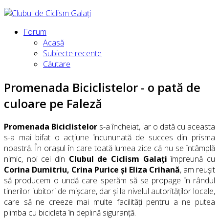
Forum
Acasă
Subiecte recente
Căutare
Promenada Biciclistelor - o pată de
culoare pe Faleză
Promenada Biciclistelor
s-a încheiat, iar o dată cu aceasta
s-a mai bifat o acțiune încununată de succes din prisma
noastră. În orașul în care toată lumea zice că nu se întâmplă
nimic, noi cei din
Clubul de Ciclism Galați
împreună cu
Corina Dumitriu, Crina Purice și Eliza Crihană
, am reușit
să producem o undă care sperăm să se propage în rândul
tinerilor iubitori de mișcare, dar și la nivelul autorităților locale,
care să ne creeze mai multe facilități pentru a ne putea
plimba cu bicicleta în deplină siguranță.