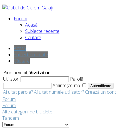
Forum
Acasă
Subiecte recente
Căutare
Acasă
Subiecte recente
Căutare
Bine ai venit,
Vizitator
Utiliztor:
Parolă
Amintește-mă
Ai uitat parola?
Ai uitat numele utilizator?
Crează un cont
Forum
Forum
Alte categorii de biciclete
Tandem