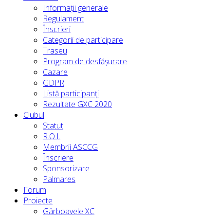
Informații generale
Regulament
Înscrieri
Categorii de participare
Traseu
Program de desfășurare
Cazare
GDPR
Listă participanți
Rezultate GXC 2020
Clubul
Statut
R.O.I.
Membrii ASCCG
Înscriere
Sponsorizare
Palmares
Forum
Proiecte
Gârboavele XC