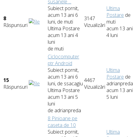
susanele ...
Subiect pornit,
Ultima
acum 13 ani 6
Postare
de
8
3147
luni, de
muti
muti
Răspunsuri
Vizualizări
Ultima Postare
acum 13 ani
acum 13 ani 4
4 luni
luni
de
muti
Ciclocomputer
ptr Android
Subiect pornit,
Ultima
acum 13 ani 6
Postare
de
15
4467
luni, de
ssacagiu
adrianpreda
Răspunsuri
Vizualizări
Ultima Postare
acum 13 ani
acum 13 ani 5
5 luni
luni
de
adrianpreda
8 Pinioane pe
caseta de 10
Subiect pornit,
Ultima