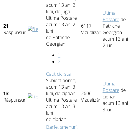
acum 13 ani 2
luni, de
juga
Ultima
Ultima Postare
Postare
de
acum 13 ani 2
21
6117
Patriche
luni
Răspunsuri
Vizualizări
Georgian
de
Patriche
acum 13 ani
Georgian
2 luni
1
2
Caut ciclista.
Subiect pornit,
Ultima
acum 13 ani 3
Postare
de
13
luni, de
ciprian
2606
ciprian
Răspunsuri
Ultima Postare
Vizualizări
acum 13 ani
acum 13 ani 3
3 luni
luni
de
ciprian
Barfe, smenuri,