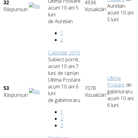
Ultima Postare
32
4934
Aurelian
acum 10 ani 5
Răspunsuri
Vizualizări
acum 10 ani
luni
5 luni
de
Aurelian
1
2
Calendar 2016
Subiect pornit,
acum 10 ani 7
luni, de
ciprian
Ultima
Ultima Postare
Postare
de
acum 10 ani 6
53
7078
gabimoraru
luni
Răspunsuri
Vizualizări
acum 10 ani
de
gabimoraru
6 luni
1
2
3