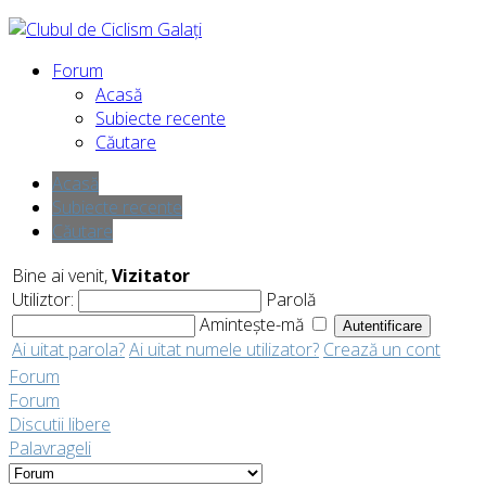
Forum
Acasă
Subiecte recente
Căutare
Acasă
Subiecte recente
Căutare
Bine ai venit,
Vizitator
Utiliztor:
Parolă
Amintește-mă
Ai uitat parola?
Ai uitat numele utilizator?
Crează un cont
Forum
Forum
Discutii libere
Palavrageli