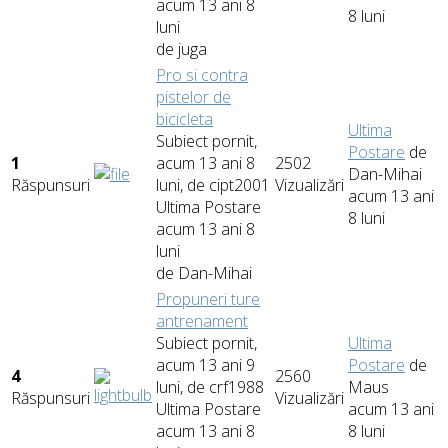
acum 13 ani 8
8 luni
luni
de
juga
Pro si contra
pistelor de
bicicleta
Ultima
Subiect pornit,
Postare
de
1
acum 13 ani 8
2502
Dan-Mihai
Răspunsuri
luni, de
cipt2001
Vizualizări
acum 13 ani
Ultima Postare
8 luni
acum 13 ani 8
luni
de
Dan-Mihai
Propuneri ture
antrenament
Subiect pornit,
Ultima
acum 13 ani 9
Postare
de
4
2560
luni, de
crf1988
Maus
Răspunsuri
Vizualizări
Ultima Postare
acum 13 ani
acum 13 ani 8
8 luni