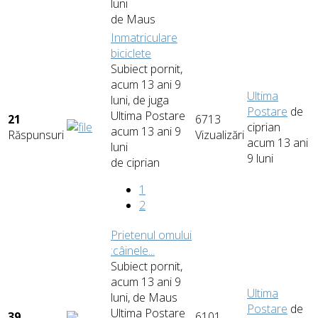
luni
de
Maus
Inmatriculare
biciclete
Subiect pornit,
acum 13 ani 9
Ultima
luni, de
juga
Postare
de
Ultima Postare
21
6713
ciprian
acum 13 ani 9
Răspunsuri
Vizualizări
acum 13 ani
luni
9 luni
de
ciprian
1
2
Prietenul omului
:câinele...
Subiect pornit,
acum 13 ani 9
Ultima
luni, de
Maus
Postare
de
Ultima Postare
39
6101