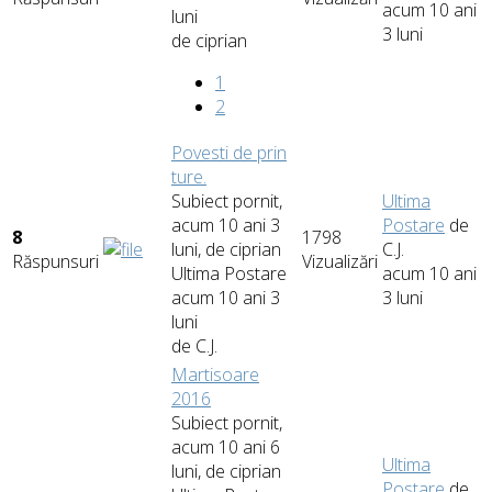
acum 10 ani
luni
3 luni
de
ciprian
1
2
Povesti de prin
ture.
Subiect pornit,
Ultima
acum 10 ani 3
Postare
de
8
1798
luni, de
ciprian
C.J.
Răspunsuri
Vizualizări
Ultima Postare
acum 10 ani
acum 10 ani 3
3 luni
luni
de
C.J.
Martisoare
2016
Subiect pornit,
acum 10 ani 6
Ultima
luni, de
ciprian
Postare
de