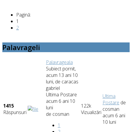
Pagină:
1
2
Palavrageli
Palavrageala
Subiect pornit,
acum 13 ani 10
luni, de
caracas
gabriel
Ultima Postare
Ultima
acum 6 ani 10
Postare
de
1415
122k
luni
cosman
Răspunsuri
Vizualizări
de
cosman
acum 6 ani
10 luni
1
2