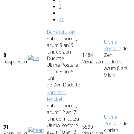
3
...
71
Bună tuturor!
Subiect pornit,
Ultima
acum 8 ani 9
Postare
de
luni, de
Zen
8
1484
Zen
Dudette
Răspunsuri
Vizualizări
Dudette
Ultima Postare
acum 8 ani
acum 8 ani 9
9 luni
luni
de
Zen Dudette
Sarbatori
fericite!
Subiect pornit,
acum 12 ani 7
Ultima
luni, de
micutzu
Postare
de
Ultima Postare
31
5590
ciprian
acum 10 ani 3
Răspunsuri
Vizualizări