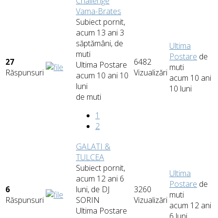
Challenge
Vama-Brates
Subiect pornit,
acum 13 ani 3
săptămâni, de
Ultima
muti
Postare
de
27
6482
Ultima Postare
muti
Răspunsuri
Vizualizări
acum 10 ani 10
acum 10 ani
luni
10 luni
de
muti
1
2
GALATI &
TULCEA
Subiect pornit,
Ultima
acum 12 ani 6
Postare
de
6
luni, de
DJ
3260
muti
Răspunsuri
SORIN
Vizualizări
acum 12 ani
Ultima Postare
6 luni