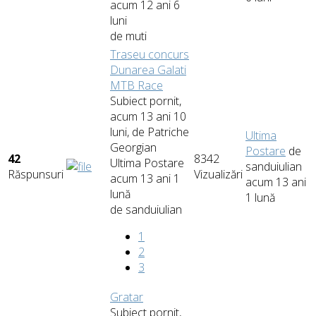
acum 12 ani 6
luni
de
muti
Traseu concurs
Dunarea Galati
MTB Race
Subiect pornit,
acum 13 ani 10
luni, de
Patriche
Ultima
Georgian
Postare
de
42
8342
Ultima Postare
sanduiulian
Răspunsuri
Vizualizări
acum 13 ani 1
acum 13 ani
lună
1 lună
de
sanduiulian
1
2
3
Gratar
Subiect pornit,