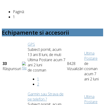
Pagină:
1
Echipamente si accesorii
GPS
Subiect pornit, acum
Ultima
13 ani 8 luni, de
muti
Postare
Ultima Postare acum 7
33
8428
de
ani 2 luni
Răspunsuri
Vizualizări
cosman
de
cosman
acum 7
1
ani 2 luni
2
Garmin sau Strava de
Ultima
pe telefon ?
Postare
Subiect pornit, acum