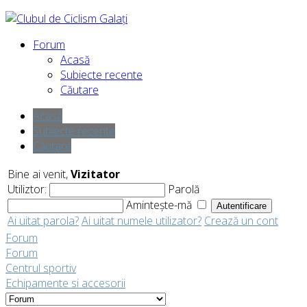
Forum
Acasă
Subiecte recente
Căutare
Acasă
Subiecte recente
Căutare
Bine ai venit,
Vizitator
Utiliztor:
Parolă
Amintește-mă
Ai uitat parola?
Ai uitat numele utilizator?
Crează un cont
Forum
Forum
Centrul sportiv
Echipamente si accesorii