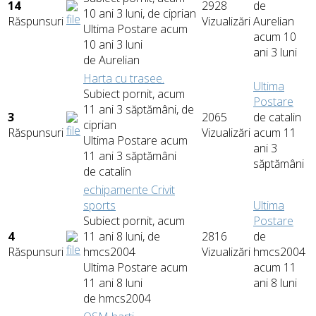
14
2928
de
10 ani 3 luni, de
ciprian
Răspunsuri
Vizualizări
Aurelian
Ultima Postare acum
acum 10
10 ani 3 luni
ani 3 luni
de
Aurelian
Harta cu trasee.
Ultima
Subiect pornit, acum
Postare
11 ani 3 săptămâni, de
3
2065
de
catalin
ciprian
Răspunsuri
Vizualizări
acum 11
Ultima Postare acum
ani 3
11 ani 3 săptămâni
săptămâni
de
catalin
echipamente Crivit
sports
Ultima
Subiect pornit, acum
Postare
4
11 ani 8 luni, de
2816
de
Răspunsuri
hmcs2004
Vizualizări
hmcs2004
Ultima Postare acum
acum 11
11 ani 8 luni
ani 8 luni
de
hmcs2004