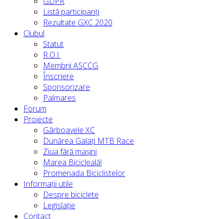
GDPR
Listă participanți
Rezultate GXC 2020
Clubul
Statut
R.O.I.
Membrii ASCCG
Înscriere
Sponsorizare
Palmares
Forum
Proiecte
Gârboavele XC
Dunărea Galați MTB Race
Ziua fără mașini
Marea Bicicleală!
Promenada Biciclistelor
Informații utile
Despre biciclete
Legislație
Contact