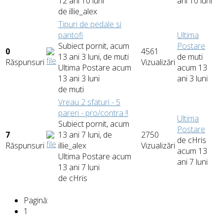
12 ani 10 luni
ani 10 luni
de
illie_alex
Tipuri de pedale si
pantofi
Ultima
Subiect pornit, acum
Postare
0
4561
13 ani 3 luni, de
muti
de
muti
Răspunsuri
Vizualizări
Ultima Postare acum
acum 13
13 ani 3 luni
ani 3 luni
de
muti
Vreau 2 sfaturi - 5
pareri - pro/contra !!
Ultima
Subiect pornit, acum
Postare
7
13 ani 7 luni, de
2750
de
cHris
Răspunsuri
illie_alex
Vizualizări
acum 13
Ultima Postare acum
ani 7 luni
13 ani 7 luni
de
cHris
Pagină:
1