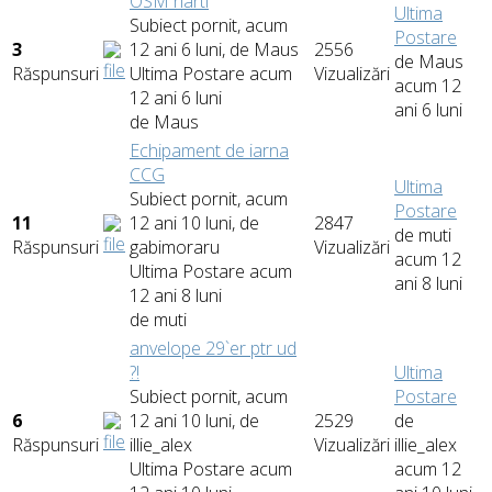
OSM harti
Ultima
Subiect pornit, acum
Postare
3
12 ani 6 luni, de
Maus
2556
de
Maus
Răspunsuri
Ultima Postare acum
Vizualizări
acum 12
12 ani 6 luni
ani 6 luni
de
Maus
Echipament de iarna
CCG
Ultima
Subiect pornit, acum
Postare
11
12 ani 10 luni, de
2847
de
muti
Răspunsuri
gabimoraru
Vizualizări
acum 12
Ultima Postare acum
ani 8 luni
12 ani 8 luni
de
muti
anvelope 29`er ptr ud
?!
Ultima
Subiect pornit, acum
Postare
6
12 ani 10 luni, de
2529
de
Răspunsuri
illie_alex
Vizualizări
illie_alex
Ultima Postare acum
acum 12