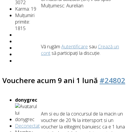
3072
Mulțumesc:
Aurelian
Karma: 19
Mulțumiri
primite:
1815
Vă rugăm
Autentificare
sau
Crează un
cont
să participaţi la discuţie.
Vouchere
acum 9 ani 1 lună
#24802
donygrec
Am si eu de la concursul de la macin un
voucher de 20 % la intersport si un
Deconectat
voucher la elitegim( banuiesc ca e 1 luna