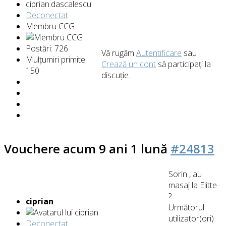
Deconectat
Membru CCG
Postări: 726
Vă rugăm
Autentificare
sau
Mulțumiri primite:
Crează un cont
să participaţi la
150
discuţie.
Vouchere
acum 9 ani 1 lună
#24813
Sorin , au
masaj la Elitte
?
ciprian
Următorul
utilizator(ori)
Deconectat