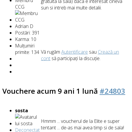
Membru
gratuita la sala) daca e interesat cineva
CCG
sun si intreb mai multe detalii.
Adrian D
Postări: 391
Karma: 10
Mulțumiri
Vă rugăm
Autentificare
sau
Crează un
primite: 134
cont
să participaţi la discuţie.
Vouchere
acum 9 ani 1 lună
#24803
sosta
Hmmm ... voucherul de la Elite e super
tentant ... de-as mai avea timp si de sala!
Deconectat