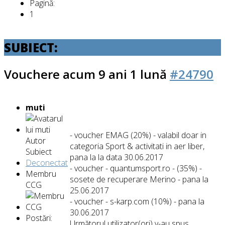
Pagină:
1
SUBIECT:
Vouchere
acum 9 ani 1 lună
#24790
muti
- voucher EMAG (20%) - valabil doar in
Autor
categoria Sport & activitati in aer liber,
Subiect
pana la la data 30.06.2017
Deconectat
- voucher - quantumsport.ro - (35%) -
Membru
sosete de recuperare Merino - pana la
CCG
25.06.2017
- voucher - s-karp.com (10%) - pana la
30.06.2017
Postări:
Următorul utilizator(ori) v-au spus