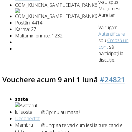
v-au spus
COM_KUNENA_SAMPLEDATA_RANK6
Mulțumesc:
Aurelian
Postări: 4414
Vă rugăm
Karma: 27
Autentificare
Mulțumiri primite: 1232
sau
Crează un
cont
să
participaţi la
discuţie.
Vouchere
acum 9 ani 1 lună
#24821
sosta
@Cip: nu au masaj!
Deconectat
Membru
@Unq: sa te vad cum iesi la ture cand e
CCG
zapada afara ...