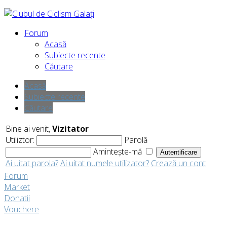
Forum
Acasă
Subiecte recente
Căutare
Acasă
Subiecte recente
Căutare
Bine ai venit,
Vizitator
Utiliztor:
Parolă
Amintește-mă
Ai uitat parola?
Ai uitat numele utilizator?
Crează un cont
Forum
Market
Donatii
Vouchere