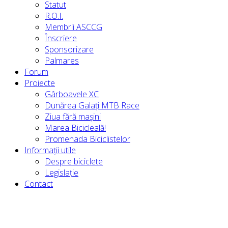
Statut
R.O.I.
Membrii ASCCG
Înscriere
Sponsorizare
Palmares
Forum
Proiecte
Gârboavele XC
Dunărea Galați MTB Race
Ziua fără mașini
Marea Bicicleală!
Promenada Biciclistelor
Informații utile
Despre biciclete
Legislație
Contact