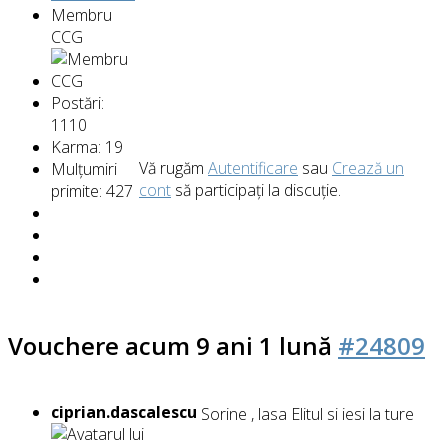
Membru
CCG
Postări:
1110
Karma: 19
Vă rugăm
Autentificare
sau
Crează un
Mulțumiri
cont
să participaţi la discuţie.
primite: 427
Vouchere
acum 9 ani 1 lună
#24809
ciprian.dascalescu
Sorine , lasa Elitul si iesi la ture