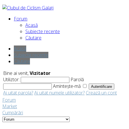
Forum
Acasă
Subiecte recente
Căutare
Acasă
Subiecte recente
Căutare
Bine ai venit,
Vizitator
Utiliztor:
Parolă
Amintește-mă
Ai uitat parola?
Ai uitat numele utilizator?
Crează un cont
Forum
Market
Cumpărări