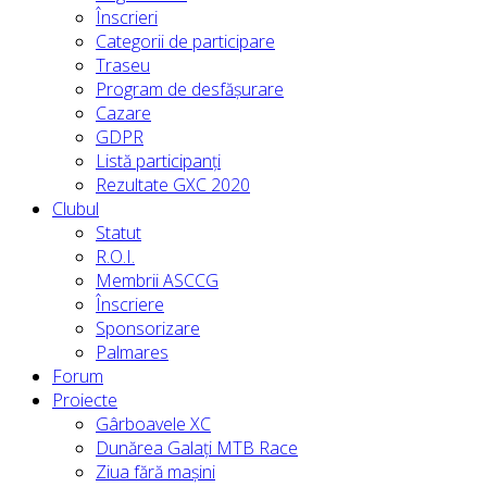
Înscrieri
Categorii de participare
Traseu
Program de desfășurare
Cazare
GDPR
Listă participanți
Rezultate GXC 2020
Clubul
Statut
R.O.I.
Membrii ASCCG
Înscriere
Sponsorizare
Palmares
Forum
Proiecte
Gârboavele XC
Dunărea Galați MTB Race
Ziua fără mașini