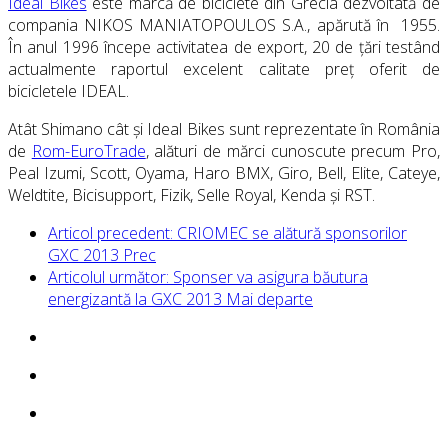
Ideal Bikes
este marcă de biciclete din Grecia dezvoltată de
compania NIKOS MANIATOPOULOS S.A., apărută în 1955.
În anul 1996 începe activitatea de export, 20 de ţări testând
actualmente raportul excelent calitate preţ oferit de
bicicletele IDEAL.
Atât Shimano cât și Ideal Bikes sunt reprezentate în România
de
Rom-EuroTrade
, alături de mărci cunoscute precum
Pro,
Peal Izumi, Scott, Oyama, Haro BMX, Giro, Bell, Elite, Cateye,
Weldtite, Bicisupport, Fizik, Selle Royal, Kenda și RST.
Articol precedent: CRIOMEC se alătură sponsorilor
GXC 2013
Prec
Articolul următor: Sponser va asigura băutura
energizantă la GXC 2013
Mai departe