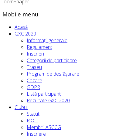
JoomShaper
Mobile menu
Acasă
GXC 2020
Informații generale
Regulament
Înscrieri
Categorii de participare
Traseu
Program de desfășurare
Cazare
GDPR
Listă participanți
Rezultate GXC 2020
Clubul
Statut
R.O.I.
Membrii ASCCG
Înscriere