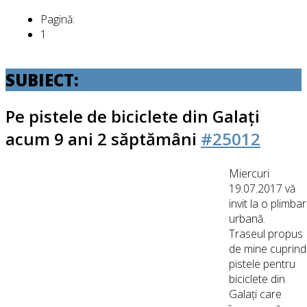
Pagină:
1
SUBIECT:
Pe pistele de biciclete din Galați
acum 9 ani 2 săptămâni
#25012
Miercuri
19.07.2017 vă
invit la o plimba
urbană.
Traseul propus
de mine cuprin
pistele pentru
biciclete din
Galați care