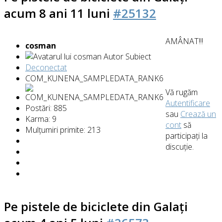
acum 8 ani 11 luni
#25132
AMÂNAT!!!
cosman
Autor Subiect
Deconectat
COM_KUNENA_SAMPLEDATA_RANK6
Vă rugăm
Autentificare
Postări: 885
sau
Crează un
Karma: 9
cont
să
Mulțumiri primite: 213
participaţi la
discuţie.
Pe pistele de biciclete din Galați