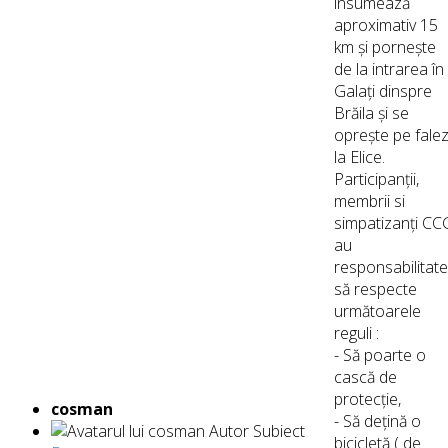
însumează
aproximativ 15
km și pornește
de la intrarea în
Galați dinspre
Brăila și se
oprește pe fale
la Elice.
Participanții,
membrii si
simpatizanți CC
au
responsabilitat
să respecte
următoarele
reguli :
- Să poarte o
cască de
protecție,
cosman
- Să dețină o
Autor Subiect
bicicletă ( de