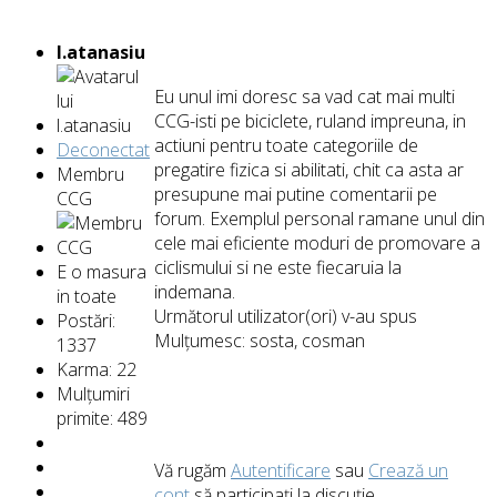
l.atanasiu
Eu unul imi doresc sa vad cat mai multi
CCG-isti pe biciclete, ruland impreuna, in
actiuni pentru toate categoriile de
Deconectat
pregatire fizica si abilitati, chit ca asta ar
Membru
presupune mai putine comentarii pe
CCG
forum. Exemplul personal ramane unul din
cele mai eficiente moduri de promovare a
ciclismului si ne este fiecaruia la
E o masura
indemana.
in toate
Următorul utilizator(ori) v-au spus
Postări:
Mulțumesc:
sosta
,
cosman
1337
Karma: 22
Mulțumiri
primite: 489
Vă rugăm
Autentificare
sau
Crează un
cont
să participaţi la discuţie.