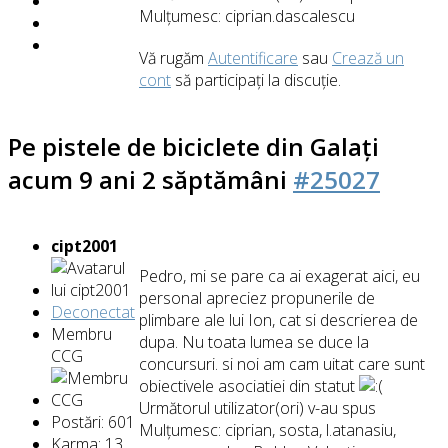
Mulțumesc:
ciprian.dascalescu
Vă rugăm
Autentificare
sau
Crează un
cont
să participaţi la discuţie.
Pe pistele de biciclete din Galați
acum 9 ani 2 săptămâni
#25027
cipt2001
Pedro, mi se pare ca ai exagerat aici, eu
personal apreciez propunerile de
Deconectat
plimbare ale lui Ion, cat si descrierea de
Membru
dupa. Nu toata lumea se duce la
CCG
concursuri. si noi am cam uitat care sunt
obiectivele asociatiei din statut
Următorul utilizator(ori) v-au spus
Postări: 601
Mulțumesc:
ciprian
,
sosta
,
l.atanasiu
,
Karma: 13