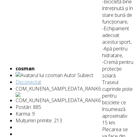
-Bicicletă bine
întreținută și în
stare bună de
funcționare,
-Echipament
adecvat
acestui sport,
-Apă pentru
hidratare,
-Cremă pentru
cosman
protecție
Autor Subiect
solară.
Deconectat
Traseul
COM_KUNENA_SAMPLEDATA_RANK6
cuprinde piste
pentru
biciclete ce
Postări: 885
însumează
Karma: 9
aproximativ
Mulțumiri primite: 213
15 km.
Plecarea se
va face din