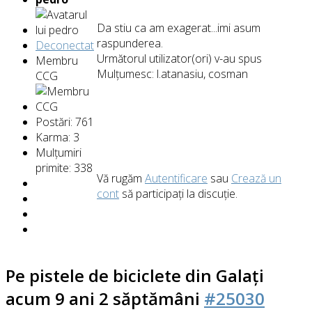
Da stiu ca am exagerat...imi asum
raspunderea.
Deconectat
Următorul utilizator(ori) v-au spus
Membru
Mulțumesc:
l.atanasiu
,
cosman
CCG
Postări: 761
Karma: 3
Mulțumiri
primite: 338
Vă rugăm
Autentificare
sau
Crează un
cont
să participaţi la discuţie.
Pe pistele de biciclete din Galați
acum 9 ani 2 săptămâni
#25030