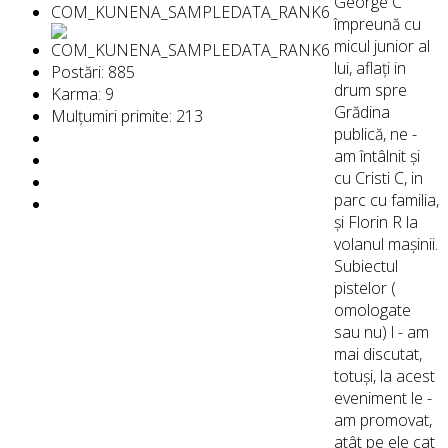
George C
COM_KUNENA_SAMPLEDATA_RANK6
împreună cu
micul junior al
lui, aflați in
Postări: 885
drum spre
Karma: 9
Grădina
Mulțumiri primite: 213
publică, ne -
am întâlnit și
cu Cristi C, in
parc cu familia,
și Florin R la
volanul mașinii.
Subiectul
pistelor (
omologate
sau nu) l - am
mai discutat,
totuși, la acest
eveniment le -
am promovat,
atât pe ele cat