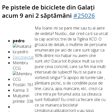
Pe pistele de biciclete din Galați
acum 9 ani 2 săptămâni
#25026
Ma Ioane..mi se pare mie sau tu ai aere
de vedeta? Nustiu , dar cred ca ti sa urcat
la cap acel loc trei de la Tiglina XCO. O
pedro
groaza de detalii, o multime de persoane
enumerate pe aici de care sunt sigur ca
90% dintre noi habar nu avem cine
Deconectat
sunt..etc! Daca tot iti place mult sa scrii
Membru
pune ceva concret, care sa fim mai multi
CCG
interseati de subiect!! Nu ti se pare ca
vorbesti singur? Si apopo de turele tale ,
plimbare picnic, si de conditiile puse de
Postări: 761
tine..casca, apa, mancare, etc...crezi ca
Karma: 3
cine intra pe forumul asta..sa citeasca
Mulțumiri
sunt fotbalisti? Eu cred ca fiecare stie cu
primite: 338
ce se mananca bicicleta!
Următorul utilizator(ori) v-au spus