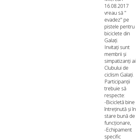
16.08.2017
vreau să "
evadez" pe
pistele pentru
biciclete din
Galați.
Invitați sunt
membrii și
simpatizanți ai
Clubului de
ciclism Galați.
Participanții
trebuie să
respecte:
-Bicicletă bine
întreținută și în
stare bună de
funcționare,
-Echipament
specific