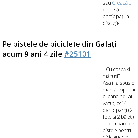
sau
Crează un
cont
să
participaţi la
discuţie.
Pe pistele de biciclete din Galați
acum 9 ani 4 zile
#25101
" Cu cască și
mănuși"
Așa i -a spus o
mamă copilului
ei când ne -au
văzut, cei 4
participanți (2
fete și 2 băieți)
,la plimbare pe
pistele pentru
biciclete din