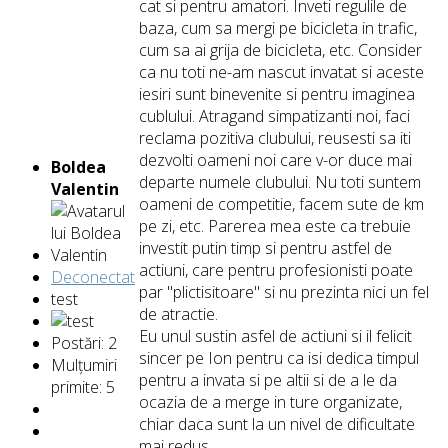
cat si pentru amatori. Inveti regulile de
baza, cum sa mergi pe bicicleta in trafic,
cum sa ai grija de bicicleta, etc. Consider
ca nu toti ne-am nascut invatat si aceste
iesiri sunt binevenite si pentru imaginea
cublului. Atragand simpatizanti noi, faci
reclama pozitiva clubului, reusesti sa iti
dezvolti oameni noi care v-or duce mai
Boldea
departe numele clubului. Nu toti suntem
Valentin
oameni de competitie, facem sute de km
pe zi, etc. Parerea mea este ca trebuie
investit putin timp si pentru astfel de
actiuni, care pentru profesionisti poate
Deconectat
par "plictisitoare" si nu prezinta nici un fel
test
de atractie.
Eu unul sustin asfel de actiuni si il felicit
Postări: 2
sincer pe Ion pentru ca isi dedica timpul
Mulțumiri
pentru a invata si pe altii si de a le da
primite: 5
ocazia de a merge in ture organizate,
chiar daca sunt la un nivel de dificultate
mai redus.