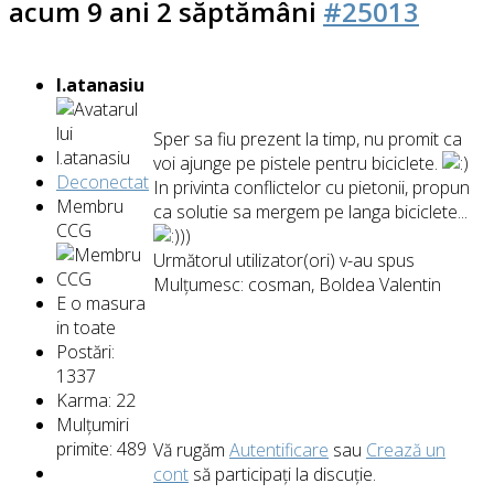
acum 9 ani 2 săptămâni
#25013
l.atanasiu
Sper sa fiu prezent la timp, nu promit ca
voi ajunge pe pistele pentru biciclete.
Deconectat
In privinta conflictelor cu pietonii, propun
Membru
ca solutie sa mergem pe langa biciclete...
CCG
))
Următorul utilizator(ori) v-au spus
Mulțumesc:
cosman
,
Boldea Valentin
E o masura
in toate
Postări:
1337
Karma: 22
Mulțumiri
primite: 489
Vă rugăm
Autentificare
sau
Crează un
cont
să participaţi la discuţie.