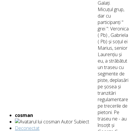
Galați.
Micuțul grup,
dar cu
participanți "
grei ": Veronica
( Pb) , Gabriela
( Pb) și soțul ei
Marius, senior
Laurențiu și
eu, a străbătut
un traseu cu
segmente de
piste, deplasări
pe șosea și
tranzitări
regulamentare
pe trecerile de
pietoni. Pe
cosman
traseu ne - au
Autor Subiect
însoțit și
Deconectat