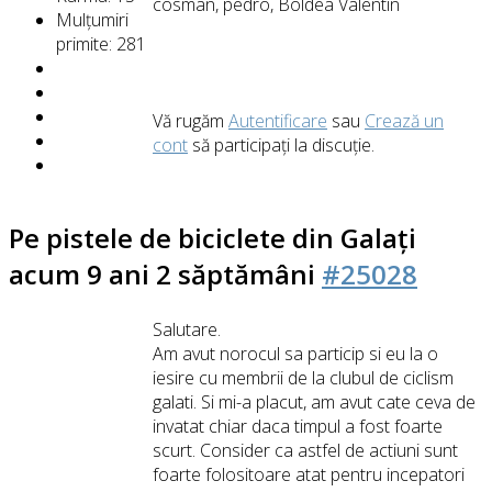
cosman
,
pedro
,
Boldea Valentin
Mulțumiri
primite: 281
Vă rugăm
Autentificare
sau
Crează un
cont
să participaţi la discuţie.
Pe pistele de biciclete din Galați
acum 9 ani 2 săptămâni
#25028
Salutare.
Am avut norocul sa particip si eu la o
iesire cu membrii de la clubul de ciclism
galati. Si mi-a placut, am avut cate ceva de
invatat chiar daca timpul a fost foarte
scurt. Consider ca astfel de actiuni sunt
foarte folositoare atat pentru incepatori