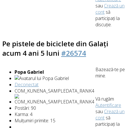
sau
Crează un
cont
să
participaţi la
discuţie.
Pe pistele de biciclete din Galați
acum 4 ani 5 luni
#26574
Bazează-te pe
Popa Gabriel
mine.
Deconectat
COM_KUNENA_SAMPLEDATA_RANK4
Vă rugăm
Autentificare
Postări: 90
sau
Crează un
Karma: 4
cont
să
Mulțumiri primite: 15
participaţi la