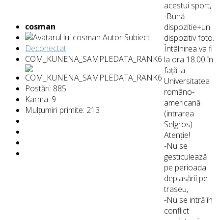
acestui sport,
-Bună
cosman
dispozitie+un
Autor Subiect
dispozitiv foto.
Deconectat
Întâlnirea va fi
COM_KUNENA_SAMPLEDATA_RANK6
la ora 18.00 în
față la
Universitatea
Postări: 885
româno-
Karma: 9
americană
Mulțumiri primite: 213
(intrarea
Selgros).
Atenție!
-Nu se
gesticulează
pe perioada
deplasării pe
traseu,
-Nu se intră în
conflict