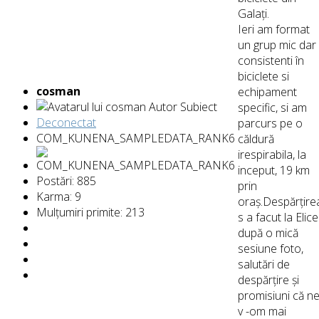
Galați.
Ieri am format
un grup mic dar
consistenti în
biciclete si
cosman
echipament
Autor Subiect
specific, si am
Deconectat
parcurs pe o
COM_KUNENA_SAMPLEDATA_RANK6
căldură
irespirabila, la
inceput, 19 km
Postări: 885
prin
Karma: 9
oraș.Despărțire
Mulțumiri primite: 213
s a facut la Elice
după o mică
sesiune foto,
salutări de
despărțire și
promisiuni că n
v -om mai