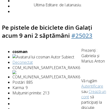
Ultima Editare: de
l.atanasiu
.
Pe pistele de biciclete din Galați
acum 9 ani 2 săptămâni
#25023
Prezenți :
cosman
Gabriela și
Autor Subiect
Marius Anton
Deconectat
COM_KUNENA_SAMPLEDATA_RANK6
Vă rugăm
Postări: 885
Autentificare
Karma: 9
sau
Crează un
Mulțumiri primite: 213
cont
să
participaţi la
discuţie.