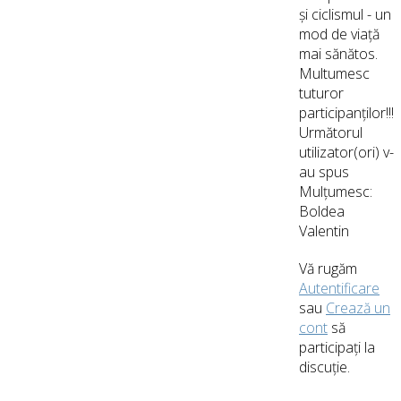
și ciclismul - un
mod de viață
mai sănătos.
Multumesc
tuturor
participanților!!!
Următorul
utilizator(ori) v-
au spus
Mulțumesc:
Boldea
Valentin
Vă rugăm
Autentificare
sau
Crează un
cont
să
participaţi la
discuţie.