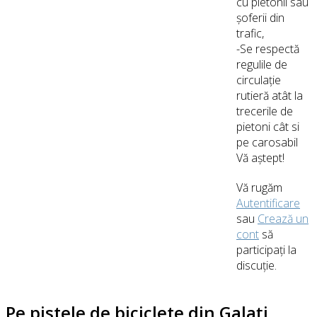
cu pietonii sau
șoferii din
trafic,
-Se respectă
regulile de
circulație
rutieră atât la
trecerile de
pietoni cât si
pe carosabil
Vă aștept!
Vă rugăm
Autentificare
sau
Crează un
cont
să
participaţi la
discuţie.
Pe pistele de biciclete din Galați