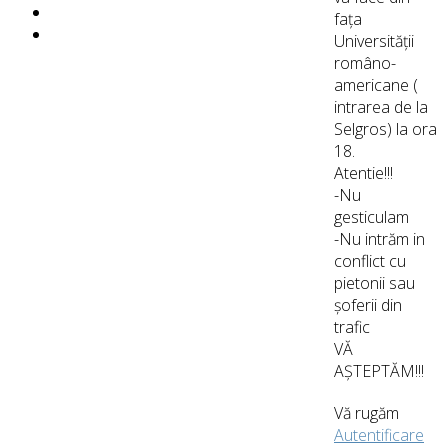
fața
Universității
româno-
americane (
intrarea de la
Selgros) la ora
18.
Atentie!!!
-Nu
gesticulam
-Nu intrăm in
conflict cu
pietonii sau
șoferii din
trafic
VĂ
AȘTEPTĂM!!!
Vă rugăm
Autentificare