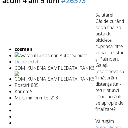
acum 4 ani 5 luni
#26573
Salutare!
Cât de curând
se va finaliza
pista de
biciclete
cuprinsă între
cosman
zona Trei star
Autor Subiect
și Patinoarul
Deconectat
Galați.
COM_KUNENA_SAMPLEDATA_RANK6
Iese cineva să
îi măsurăm
distanța tur -
Postări: 885
retur atunci
Karma: 9
când lucrările
Mulțumiri primite: 213
se apropie de
finalizare?
Vă rugăm
Autentificare