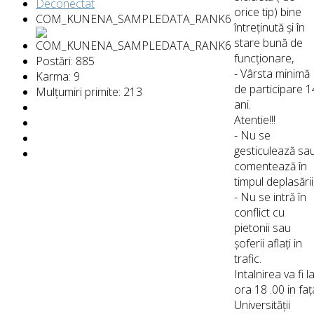
Deconectat
orice tip) bine
COM_KUNENA_SAMPLEDATA_RANK6
întreținută și în
stare bună de
funcționare,
Postări: 885
- Vârsta minimă
Karma: 9
de participare 1
Mulțumiri primite: 213
ani.
Atentie!!!
- Nu se
gesticulează sa
comentează în
timpul deplasării
- Nu se intră în
conflict cu
pietonii sau
șoferii aflați in
trafic.
Intalnirea va fi l
ora 18 .00 in faț
Universității