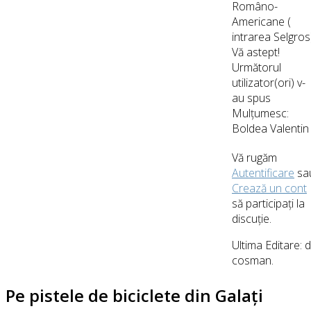
Româno-
Americane (
intrarea Selgros
Vă astept!
Următorul
utilizator(ori) v-
au spus
Mulțumesc:
Boldea Valentin
Vă rugăm
Autentificare
sa
Crează un cont
să participaţi la
discuţie.
Ultima Editare: 
cosman
.
Pe pistele de biciclete din Galați