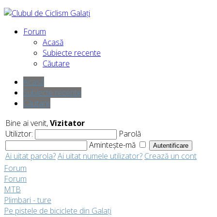
Forum
Acasă
Subiecte recente
Căutare
Acasă
Subiecte recente
Căutare
Bine ai venit,
Vizitator
Utiliztor:
Parolă
Amintește-mă
Ai uitat parola?
Ai uitat numele utilizator?
Crează un cont
Forum
Forum
MTB
Plimbari - ture
Pe pistele de biciclete din Galați