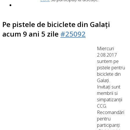
Pe pistele de biciclete din Galați
acum 9 ani 5 zile
#25092
Miercuri
2.08.2017
suntem pe
pistele pentru
biciclete din
Galați.
Invitați sunt
membrii si
simpatizanții
CCG.
Recomandări
pentru
participanți: