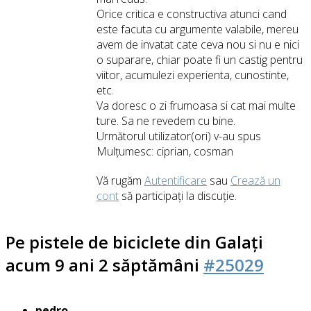
Orice critica e constructiva atunci cand
este facuta cu argumente valabile, mereu
avem de invatat cate ceva nou si nu e nici
o suparare, chiar poate fi un castig pentru
viitor, acumulezi experienta, cunostinte,
etc.
Va doresc o zi frumoasa si cat mai multe
ture. Sa ne revedem cu bine.
Următorul utilizator(ori) v-au spus
Mulțumesc:
ciprian
,
cosman
Vă rugăm
Autentificare
sau
Crează un
cont
să participaţi la discuţie.
Pe pistele de biciclete din Galați
acum 9 ani 2 săptămâni
#25029
pedro