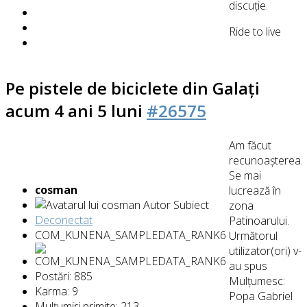
discuţie.
Ride to live
Pe pistele de biciclete din Galați
acum 4 ani 5 luni
#26575
Am făcut
recunoașterea.
Se mai
cosman
lucrează în
Autor Subiect
zona
Deconectat
Patinoarului.
COM_KUNENA_SAMPLEDATA_RANK6
Următorul
utilizator(ori) v-
au spus
Postări: 885
Mulțumesc:
Karma: 9
Popa Gabriel
Mulțumiri primite: 213