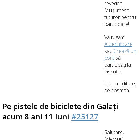
revedea.
Mulțumesc
tuturor pentru
participare!
Vă rugăm
Autentificare
sau
Crează un
cont
să
participaţi la
discuţie.
Ultima Editare:
de
cosman
.
Pe pistele de biciclete din Galați
acum 8 ani 11 luni
#25127
Salutare,
Miercuri