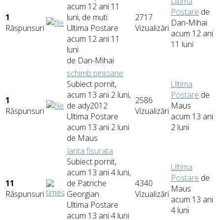
Ultima
acum 12 ani 11
Postare
de
1
luni, de
muti
2717
Dan-Mihai
Răspunsuri
Ultima Postare
Vizualizări
acum 12 ani
acum 12 ani 11
11 luni
luni
de
Dan-Mihai
schimb pinioane
Subiect pornit,
Ultima
acum 13 ani 2 luni,
Postare
de
1
2586
de
ady2012
Maus
Răspunsuri
Vizualizări
Ultima Postare
acum 13 ani
acum 13 ani 2 luni
2 luni
de
Maus
Janta fisurata
Subiect pornit,
Ultima
acum 13 ani 4 luni,
Postare
de
11
de
Patriche
4340
Maus
Răspunsuri
Georgian
Vizualizări
acum 13 ani
Ultima Postare
4 luni
acum 13 ani 4 luni