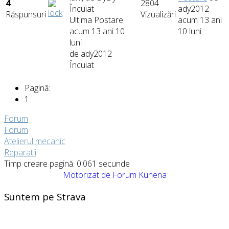
4
2804
Încuiat
ady2012
Răspunsuri
Vizualizări
Ultima Postare
acum 13 ani
acum 13 ani 10
10 luni
luni
de
ady2012
Încuiat
Pagină:
1
Forum
Forum
Atelierul mecanic
Reparatii
Timp creare pagină: 0.061 secunde
Motorizat de
Forum Kunena
Suntem pe Strava