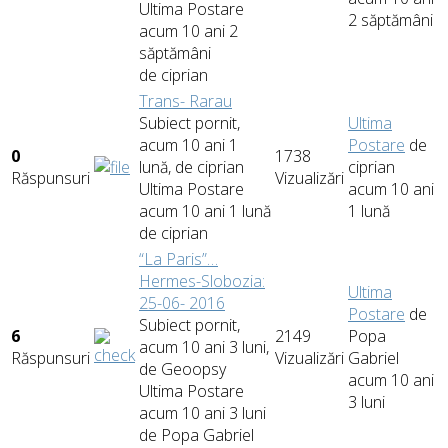
Ultima Postare
2 săptămâni
acum 10 ani 2
săptămâni
de
ciprian
Trans- Rarau
Subiect pornit,
Ultima
acum 10 ani 1
Postare
de
0
1738
lună, de
ciprian
ciprian
Răspunsuri
Vizualizări
Ultima Postare
acum 10 ani
acum 10 ani 1 lună
1 lună
de
ciprian
“La Paris”…
Hermes-Slobozia:
Ultima
25-06- 2016
Postare
de
Subiect pornit,
6
2149
Popa
acum 10 ani 3 luni,
Răspunsuri
Vizualizări
Gabriel
de
Geoopsy
acum 10 ani
Ultima Postare
3 luni
acum 10 ani 3 luni
de
Popa Gabriel