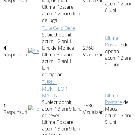
Răspunsuri
luni, de
muti
Vizualizări
acum 12 ani
Ultima Postare
6 luni
acum 12 ani 6 luni
de
juga
Tura Celic Dere
Subiect pornit,
Ultima
acum 12 ani 11
Postare
de
4
luni, de
Monica
2768
ciprian
Răspunsuri
Ultima Postare
Vizualizări
acum 12 ani
acum 12 ani 11
11 luni
luni
de
ciprian
TURUL
MUNTILOR
MACIN
Ultima
Subiect pornit,
Postare
de
1
2886
acum 13 ani 9 luni,
Maus
Răspunsuri
Vizualizări
de
revel
acum 13 ani
Ultima Postare
9 luni
acum 13 ani 9 luni