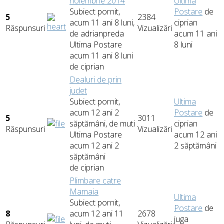
noiembrie 2014
Ultima
Subiect pornit,
Postare
de
5
2384
acum 11 ani 8 luni,
ciprian
Răspunsuri
Vizualizări
de
adrianpreda
acum 11 ani
Ultima Postare
8 luni
acum 11 ani 8 luni
de
ciprian
Dealuri de prin
judet
Subiect pornit,
Ultima
acum 12 ani 2
Postare
de
5
3011
săptămâni, de
muti
ciprian
Răspunsuri
Vizualizări
Ultima Postare
acum 12 ani
acum 12 ani 2
2 săptămâni
săptămâni
de
ciprian
Plimbare catre
Mamaia
Ultima
Subiect pornit,
Postare
de
8
acum 12 ani 11
2678
juga