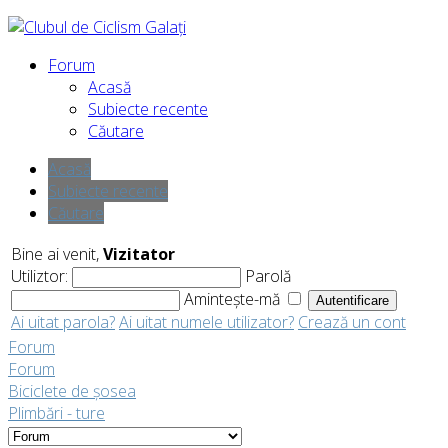
Forum
Acasă
Subiecte recente
Căutare
Acasă
Subiecte recente
Căutare
Bine ai venit,
Vizitator
Utiliztor:
Parolă
Amintește-mă
Ai uitat parola?
Ai uitat numele utilizator?
Crează un cont
Forum
Forum
Biciclete de șosea
Plimbări - ture