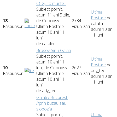
CCG, La munte...
Subiect pornit,
Ultima
acum 11 ani 5 zile,
Postare
de
18
de
Geoopsy
2784
catalin
Răspunsuri
Ultima Postare
Vizualizări
acum 10 ani
acum 10 ani 11
11 luni
luni
de
catalin
Brasov-Siriu-Galati
Subiect pornit,
Ultima
acum 10 ani 11
Postare
de
10
luni, de
Geoopsy
2627
ady_tec
Răspunsuri
Ultima Postare
Vizualizări
acum 10 ani
acum 10 ani 11
11 luni
luni
de
ady_tec
Galati / Bucuresti
//prin buzau sau
slobozia
Subiect pornit,
Ultima