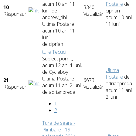
acum 10 ani 11
Postare
de
10
3340
luni, de
ciprian
Răspunsuri
Vizualizări
andrew_tihi
acum 10 ani
Ultima Postare
11 luni
acum 10 ani 11
luni
de
ciprian
ture Tecuci
Subiect pornit,
acum 12 ani 4 luni,
Ultima
de
Cycleboy
Postare
de
Ultima Postare
21
6673
adrianpreda
acum 11 ani 2 luni
Răspunsuri
Vizualizări
acum 11 ani
de
adrianpreda
2 luni
1
2
Tura de seara -
Plimbare - 19