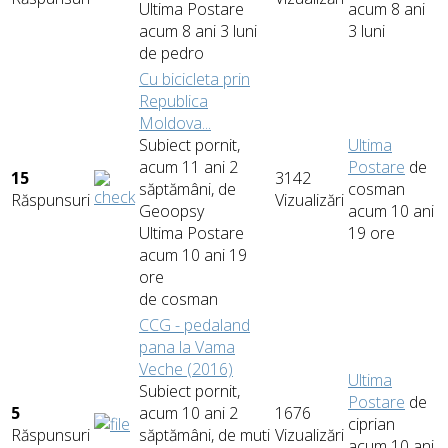
Ultima Postare
acum 8 ani
acum 8 ani 3 luni
3 luni
de
pedro
Cu bicicleta prin
Republica
Moldova...
Subiect pornit,
Ultima
acum 11 ani 2
Postare
de
15
3142
săptămâni, de
cosman
Răspunsuri
Vizualizări
Geoopsy
acum 10 ani
Ultima Postare
19 ore
acum 10 ani 19
ore
de
cosman
CCG - pedaland
pana la Vama
Veche (2016)
Ultima
Subiect pornit,
Postare
de
5
acum 10 ani 2
1676
ciprian
Răspunsuri
săptămâni, de
muti
Vizualizări
acum 10 ani