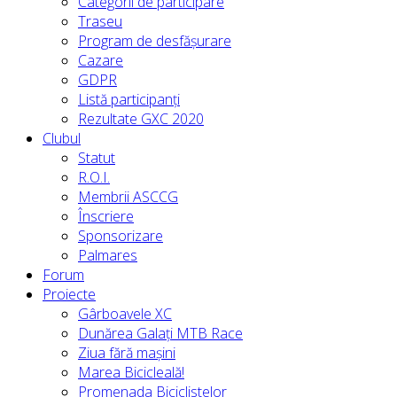
Categorii de participare
Traseu
Program de desfășurare
Cazare
GDPR
Listă participanți
Rezultate GXC 2020
Clubul
Statut
R.O.I.
Membrii ASCCG
Înscriere
Sponsorizare
Palmares
Forum
Proiecte
Gârboavele XC
Dunărea Galați MTB Race
Ziua fără mașini
Marea Bicicleală!
Promenada Biciclistelor