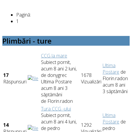
Pagină:
1
Plimbări - ture
CCG la mare
Subiect pornit,
Ultima
acum 8 ani 2 luni,
Postare
de
17
de
donygrec
1678
Florin.radon
Răspunsuri
Ultima Postare
Vizualizări
acum 8 ani
acum 8 ani 3
3 săptămâni
săptămâni
de
Florin.radon
Tura CCG -ului
Subiect pornit,
Ultima
acum 8 ani 4 luni,
Postare
de
14
1292
de
pedro
pedro
Răspunsuri
Vizualizări