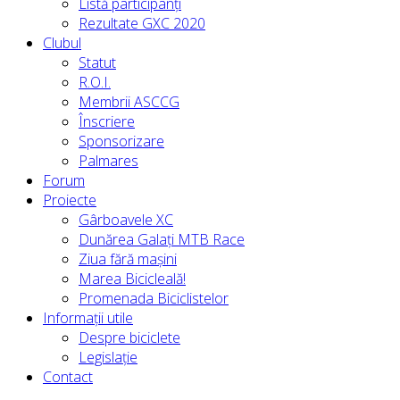
Listă participanți
Rezultate GXC 2020
Clubul
Statut
R.O.I.
Membrii ASCCG
Înscriere
Sponsorizare
Palmares
Forum
Proiecte
Gârboavele XC
Dunărea Galați MTB Race
Ziua fără mașini
Marea Bicicleală!
Promenada Biciclistelor
Informații utile
Despre biciclete
Legislație
Contact