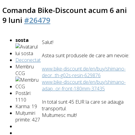
Comanda Bike-Discount
acum 6 ani
9 luni
#26479
sosta
Salut!
Astea sunt produsele de care am nevoie:
Deconectat
Membru
www.bike-discount.de/en/buy/shimano-
CCG
deor...th-g02s-resin-629876
www.bike-discount.de/en/buy/shimano-
adap...or-front-180mm-37435
Postări:
1110
In total sunt 45 EUR la care se adauga
Karma: 19
transportul.
Mulțumiri
Multumesc mult!
primite: 427