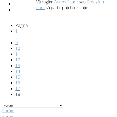
Vă rugăm
Autentificare
sau
Crează un
cont
să participaţi la discuţie.
Pagină:
1
...
9
10
11
12
13
14
15
16
17
18
Forum
Forum