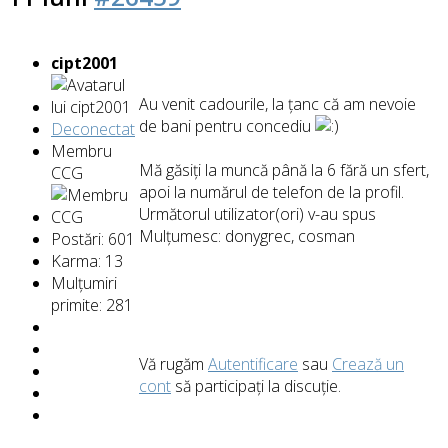
cipt2001
Au venit cadourile, la țanc că am nevoie
de bani pentru concediu
Deconectat
Membru
Mă găsiți la muncă până la 6 fără un sfert,
CCG
apoi la numărul de telefon de la profil.
Următorul utilizator(ori) v-au spus
Mulțumesc:
donygrec
,
cosman
Postări: 601
Karma: 13
Mulțumiri
primite: 281
Vă rugăm
Autentificare
sau
Crează un
cont
să participaţi la discuţie.