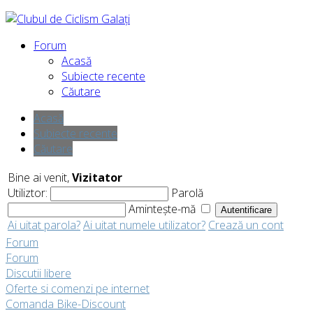
Forum
Acasă
Subiecte recente
Căutare
Acasă
Subiecte recente
Căutare
Bine ai venit,
Vizitator
Utiliztor:
Parolă
Amintește-mă
Ai uitat parola?
Ai uitat numele utilizator?
Crează un cont
Forum
Forum
Discutii libere
Oferte si comenzi pe internet
Comanda Bike-Discount