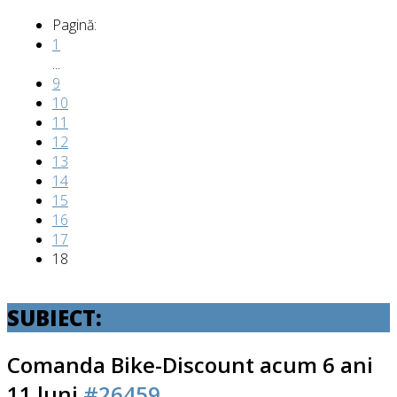
Pagină:
1
...
9
10
11
12
13
14
15
16
17
18
SUBIECT:
Comanda Bike-Discount
acum 6 ani
11 luni
#26459