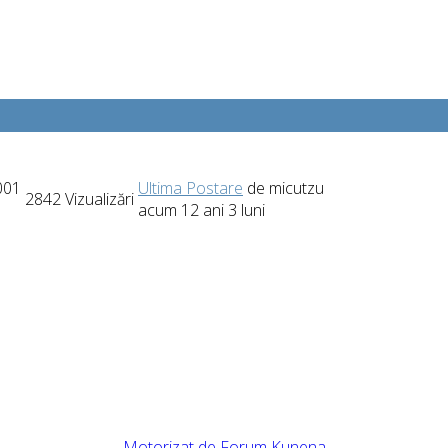
001
Ultima Postare
de
micutzu
2842
Vizualizări
acum 12 ani 3 luni
Motorizat de
Forum Kunena