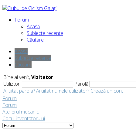
Forum
Acasă
Subiecte recente
Căutare
Acasă
Subiecte recente
Căutare
Bine ai venit,
Vizitator
Utiliztor:
Parolă
Ai uitat parola?
Ai uitat numele utilizator?
Crează un cont
Forum
Forum
Atelierul mecanic
Coltul inventatorului