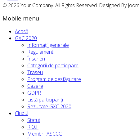
© 2026 Your Company. All Rights Reserved. Designed By Joo
Mobile menu
Acasă
GXC 2020
Informații generale
Regulament
Înscrieri
Categorii de participare
Traseu
Program de desfășurare
Cazare
GDPR
Listă participanți
Rezultate GXC 2020
Clubul
Statut
R.O.I.
Membrii ASCCG