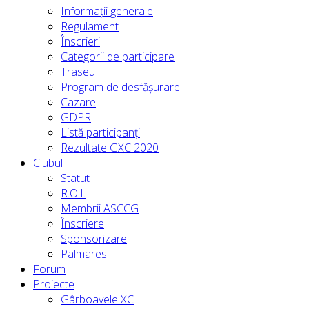
Informații generale
Regulament
Înscrieri
Categorii de participare
Traseu
Program de desfășurare
Cazare
GDPR
Listă participanți
Rezultate GXC 2020
Clubul
Statut
R.O.I.
Membrii ASCCG
Înscriere
Sponsorizare
Palmares
Forum
Proiecte
Gârboavele XC