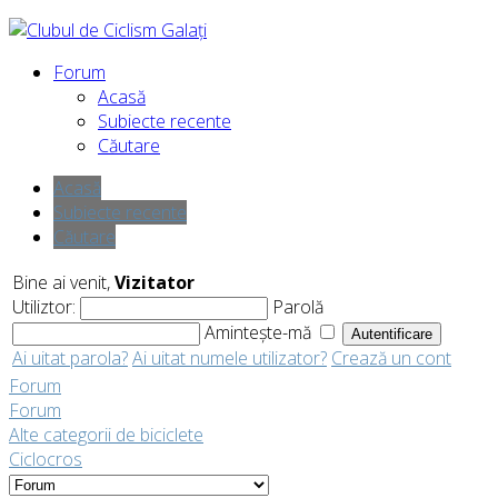
Forum
Acasă
Subiecte recente
Căutare
Acasă
Subiecte recente
Căutare
Bine ai venit,
Vizitator
Utiliztor:
Parolă
Amintește-mă
Ai uitat parola?
Ai uitat numele utilizator?
Crează un cont
Forum
Forum
Alte categorii de biciclete
Ciclocros