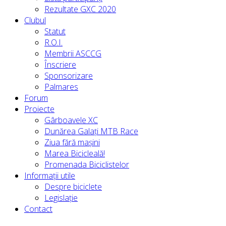
Rezultate GXC 2020
Clubul
Statut
R.O.I.
Membrii ASCCG
Înscriere
Sponsorizare
Palmares
Forum
Proiecte
Gârboavele XC
Dunărea Galați MTB Race
Ziua fără mașini
Marea Bicicleală!
Promenada Biciclistelor
Informații utile
Despre biciclete
Legislație
Contact