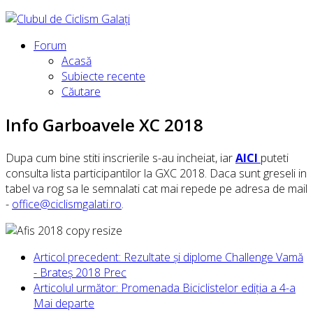
Forum
Acasă
Subiecte recente
Căutare
Info Garboavele XC 2018
Dupa cum bine stiti inscrierile s-au incheiat, iar
AICI
puteti
consulta lista participantilor la GXC 2018. Daca sunt greseli in
tabel va rog sa le semnalati cat mai repede pe adresa de mail
-
office@ciclismgalati.ro
.
Articol precedent: Rezultate și diplome Challenge Vamă
- Brateș 2018
Prec
Articolul următor: Promenada Biciclistelor ediția a 4-a
Mai departe