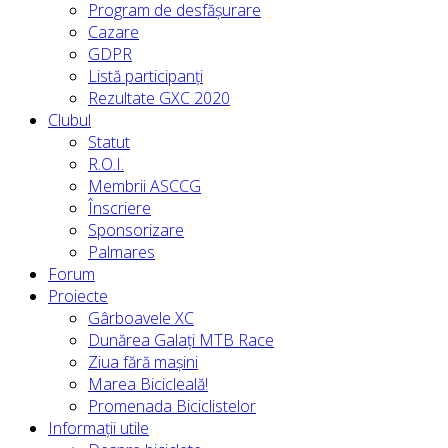
Program de desfășurare
Cazare
GDPR
Listă participanți
Rezultate GXC 2020
Clubul
Statut
R.O.I.
Membrii ASCCG
Înscriere
Sponsorizare
Palmares
Forum
Proiecte
Gârboavele XC
Dunărea Galați MTB Race
Ziua fără mașini
Marea Bicicleală!
Promenada Biciclistelor
Informații utile