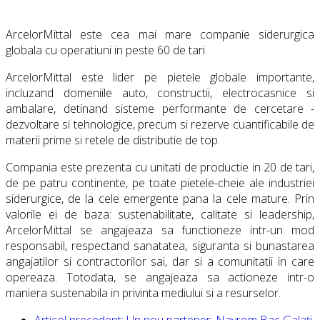
ArcelorMittal este cea mai mare companie siderurgica
globala cu operatiuni in peste 60 de tari.
ArcelorMittal este lider pe pietele globale importante,
incluzand domeniile auto, constructii, electrocasnice si
ambalare, detinand sisteme performante de cercetare -
dezvoltare si tehnologice, precum si rezerve cuantificabile de
materii prime si retele de distributie de top.
Compania este prezenta cu unitati de productie in 20 de tari,
de pe patru continente, pe toate pietele-cheie ale industriei
siderurgice, de la cele emergente pana la cele mature. Prin
valorile ei de baza: sustenabilitate, calitate si leadership,
ArcelorMittal se angajeaza sa functioneze intr-un mod
responsabil, respectand sanatatea, siguranta si bunastarea
angajatilor si contractorilor sai, dar si a comunitatii in care
opereaza. Totodata, se angajeaza sa actioneze intr-o
maniera sustenabila in privinta mediului si a resurselor.
Articol precedent: Un nou partener: Navrom Bac Galați